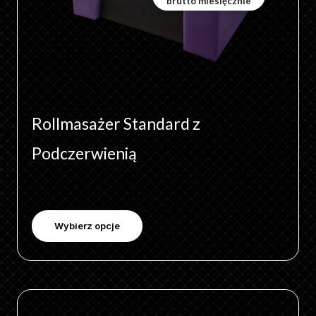
brutto miesięcznie
na
stronie
produktu
Rollmasażer Standard z
Podczerwienią
Wybierz opcje
Ten