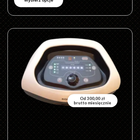
Ten
produkt
ma
wiele
wariantów.
Opcje
można
wybrać
Od
300,00
zł
brutto miesięcznie
na
stronie
produktu