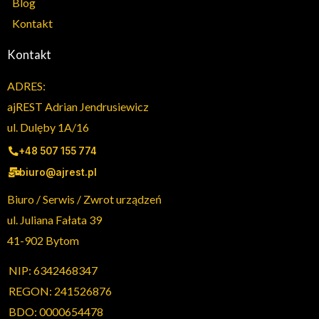
Blog
Kontakt
Kontakt
ADRES:
ajREST Adrian Jendrusiewicz
ul. Dulęby 1A/16
+48 507 155 774
biuro@ajrest.pl
Biuro / Serwis / Zwrot urządzeń
ul. Juliana Fałata 39
41-902 Bytom
NIP: 6342468347
REGON: 241526876
BDO: 0000654478