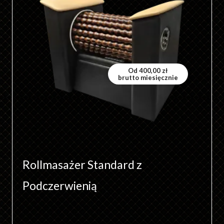
wiele
wariantów.
Opcje
można
wybrać
Od
400,00
zł
brutto miesięcznie
na
stronie
produktu
Rollmasażer Standard z
Podczerwienią