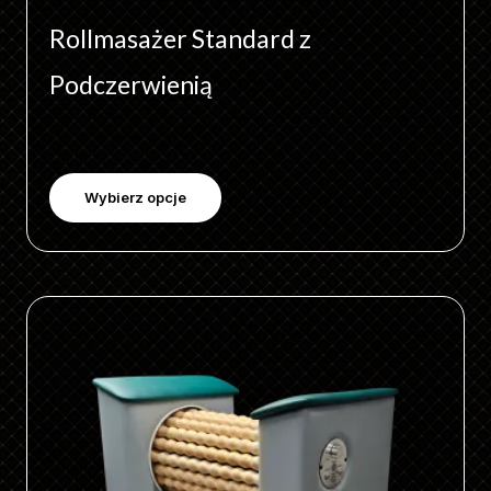
Rollmasażer Standard z
Podczerwienią
Wybierz opcje
Ten
produkt
ma
wiele
wariantów.
Opcje