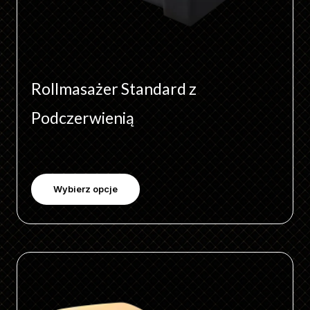
produktu
Rollmasażer Standard z
Podczerwienią
Wybierz opcje
Ten
produkt
ma