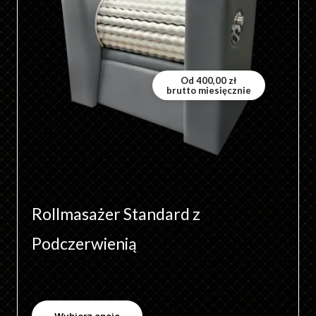
wariantów.
Opcje
można
wybrać
Od
400,00
zł
brutto miesięcznie
na
stronie
produktu
Rollmasażer Standard z
Podczerwienią
Wybierz opcje