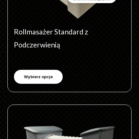
na
stronie
produktu
Rollmasażer Standard z
Podczerwienią
Wybierz opcje
Ten
produkt
ma
wiele