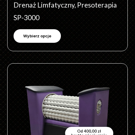
Drenaż Limfatyczny, Presoterapia
SP-3000
Wybierz opcje
Ten
produkt
ma
wiele
wariantów.
Opcje
można
wybrać
Od
400,00
zł