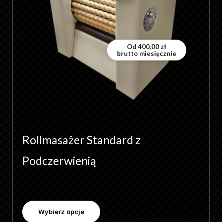
wariantów.
Opcje
można
wybrać
Od
400,00
zł
brutto miesięcznie
na
stronie
produktu
Rollmasażer Standard z
Podczerwienią
Wybierz opcje