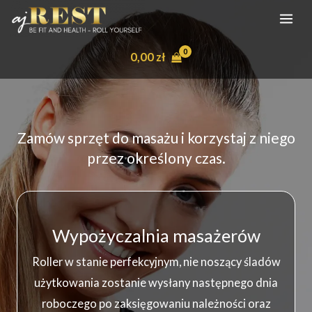
Przejdź
do
treści
0,00
zł
Zamów sprzęt do masażu i korzystaj z niego
przez określony czas.
Wypożyczalnia masażerów
Roller w stanie perfekcyjnym, nie noszący śladów
użytkowania zostanie wysłany następnego dnia
roboczego po zaksięgowaniu należności oraz