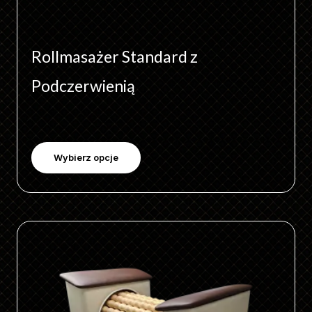
Rollmasażer Standard z
Podczerwienią
Wybierz opcje
Ten
produkt
ma
wiele