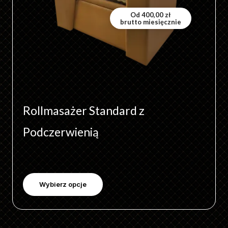
wybrać
Od
400,00
zł
brutto miesięcznie
na
stronie
produktu
Rollmasażer Standard z
Podczerwienią
Wybierz opcje