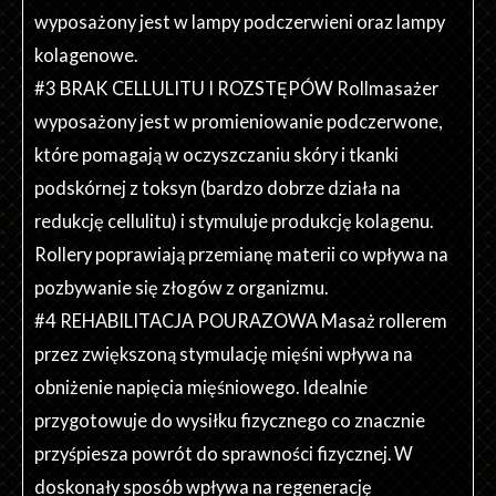
wyposażony jest w lampy podczerwieni oraz lampy
kolagenowe.
#3 BRAK CELLULITU I ROZSTĘPÓW Rollmasażer
wyposażony jest w promieniowanie podczerwone,
które pomagają w oczyszczaniu skóry i tkanki
podskórnej z toksyn (bardzo dobrze działa na
redukcję cellulitu) i stymuluje produkcję kolagenu.
Rollery poprawiają przemianę materii co wpływa na
pozbywanie się złogów z organizmu.
#4 REHABILITACJA POURAZOWA Masaż rollerem
przez zwiększoną stymulację mięśni wpływa na
obniżenie napięcia mięśniowego. Idealnie
przygotowuje do wysiłku fizycznego co znacznie
przyśpiesza powrót do sprawności fizycznej. W
doskonały sposób wpływa na regenerację