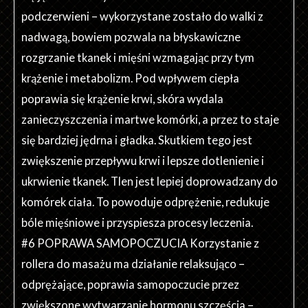
podczerwieni – wykorzystane zostało do walki z
nadwagą, bowiem pozwala na błyskawiczne
rozgrzanie tkanek i mięśni wzmagając przy tym
krążenie i metabolizm. Pod wpływem ciepła
poprawia się krążenie krwi, skóra wydala
zanieczyszczenia i martwe komórki, a przez to staje
się bardziej jędrna i gładka. Skutkiem tego jest
zwiększenie przepływu krwi i lepsze dotlenienie i
ukrwienie tkanek. Tlen jest lepiej doprowadzany do
komórek ciała. To powoduje odprężenie, redukuje
bóle mięśniowe i przyspiesza procesy leczenia.
#6 POPRAWA SAMOPOCZUCIA Korzystanie z
rollera do masażu ma działanie relaksująco –
odprężające, poprawia samopoczucie przez
zwiększone wytwarzanie hormonu szczęścia –