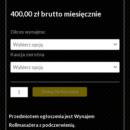
400,00
zł
brutto miesięcznie
ilość
Okres wynajmu:
Rollmasażer
Standard
Kaucja zwrotna
z
Podczerwienią
Dodaj Do Koszyka
Przedmiotem ogłoszenia jest Wynajem
Rollmasażera z podczerwienią.