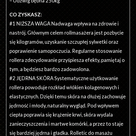
– Udźwig bębna 250kg
CO ZYSKASZ:
#1 NIŻSZA WAGA Nadwaga wpływa na zdrowie i
nastrój. Głównym celem rollmasażera jest pozbycie
się kilogramów, uzyskanie szczupłej sylwetki oraz
poprawienie samopoczucia. Regularne stosowanie
rollera zdecydowanie przyśpiesza efekty, pamiętaj o
tym, a będziesz bardzo zadowolona.
#2 JĘDRNA SKÓRA Systematyczne użytkowanie
rollera powoduje rozkład włókien kolagenowych i
elastycznych. Dzięki temu skóra na dłużej zachowuje
jędrność i młody, naturalny wygląd. Pod wpływem
ciepła poprawia się krążenie krwi, skóra wydala
zanieczyszczenia i martwe komórki, a przez to staje
się bardziej jędrna i gładka. Rolletic do masażu