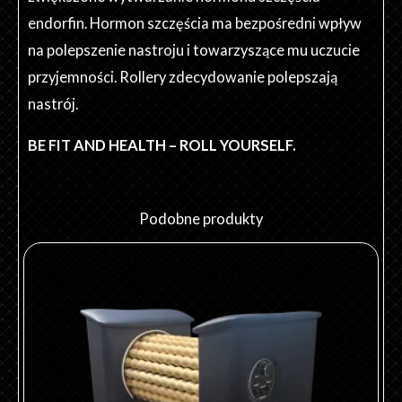
endorfin. Hormon szczęścia ma bezpośredni wpływ
na polepszenie nastroju i towarzyszące mu uczucie
przyjemności. Rollery zdecydowanie polepszają
nastrój.
BE FIT AND HEALTH – ROLL YOURSELF.
Podobne produkty
Ten
produkt
ma
wiele
wariantów.
Opcje