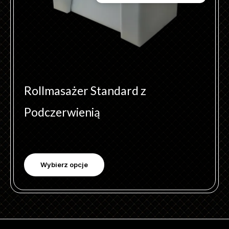
na
stronie
produktu
Rollmasażer Standard z
Podczerwienią
Wybierz opcje