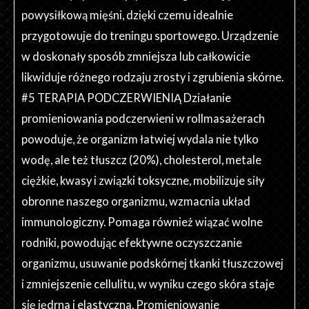
powysiłkową mięśni, dzięki czemu idealnie
przygotowuje do treningu sportowego. Urządzenie
w doskonały sposób zmniejsza lub całkowicie
likwiduje różnego rodzaju zrosty i zgrubienia skórne.
#5 TERAPIA PODCZERWIENIĄ Działanie
promieniowania podczerwieni w rollmasażerach
powoduje, że organizm łatwiej wydala nie tylko
wodę, ale też tłuszcz (20%), cholesterol, metale
ciężkie, kwasy i związki toksyczne, mobilizuje siły
obronne naszego organizmu, wzmacnia układ
immunologiczny. Pomaga również wiązać wolne
rodniki, powodując efektywne oczyszczanie
organizmu, usuwanie podskórnej tkanki tłuszczowej
i zmniejszenie cellulitu, w wyniku czego skóra staje
się jędrna i elastyczna. Promieniowanie