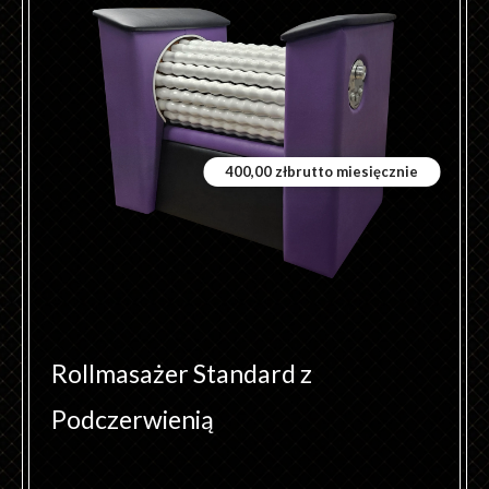
ma
wiele
wariantów.
Opcje
można
wybrać
400,00
zł
brutto miesięcznie
na
stronie
produktu
Rollmasażer Standard z
Podczerwienią