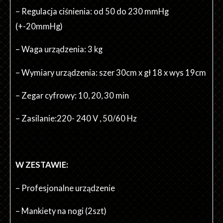
– Regulacja ciśnienia: od 50 do 230 mmHg
(+-20mmHg)
– Waga urządzenia: 3 kg
– Wymiary urządzenia: szer 30cm x gł 18 x wys 19cm
– Zegar cyfrowy: 10, 20, 30 min
– Zasilanie:220- 240 V , 50/60 Hz
W ZESTAWIE:
– Profesjonalne urządzenie
– Mankiety na nogi (2szt)