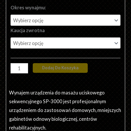
ilość
Okres wynajmu:
Drenaż
Limfatyczny,
Kaucja zwrotna
Presoterapia
SP-
3000
Dodaj Do Koszyka
Wynajem urządzenia do masażu uciskowego
sekwencyjnego SP-3000 jest profesjonalnym
urządzeniem do zastosowań domowych, mniejszych
gabinetów odnowy biologicznej, centrów
rehabilitacyjnych.