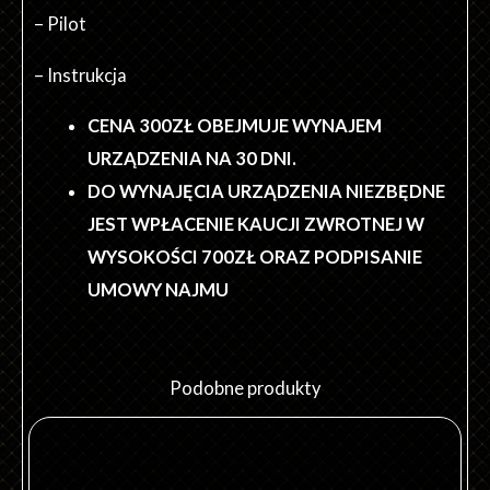
– Pilot
– Instrukcja
CENA 300ZŁ OBEJMUJE WYNAJEM
URZĄDZENIA NA 30 DNI.
DO WYNAJĘCIA URZĄDZENIA NIEZBĘDNE
JEST WPŁACENIE KAUCJI ZWROTNEJ W
WYSOKOŚCI 700ZŁ ORAZ PODPISANIE
UMOWY NAJMU
Podobne produkty
Ten
produkt