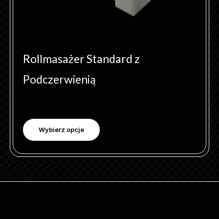
produktu
Rollmasażer Standard z
Podczerwienią
Wybierz opcje