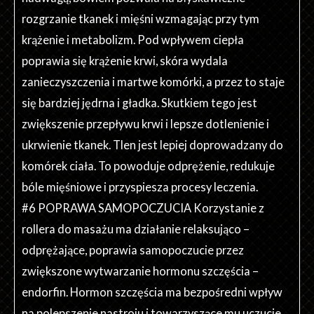
rozgrzanie tkanek i mięśni wzmagając przy tym
krążenie i metabolizm. Pod wpływem ciepła
poprawia się krążenie krwi, skóra wydala
zanieczyszczenia i martwe komórki, a przez to staje
się bardziej jędrna i gładka. Skutkiem tego jest
zwiększenie przepływu krwi i lepsze dotlenienie i
ukrwienie tkanek. Tlen jest lepiej doprowadzany do
komórek ciała. To powoduje odprężenie, redukuje
bóle mięśniowe i przyspiesza procesy leczenia.
#6 POPRAWA SAMOPOCZUCIA Korzystanie z
rollera do masażu ma działanie relaksująco –
odprężające, poprawia samopoczucie przez
zwiększone wytwarzanie hormonu szczęścia –
endorfin. Hormon szczęścia ma bezpośredni wpływ
na polepszenie nastroju i towarzyszące mu uczucie