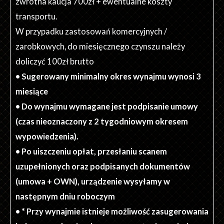
zwrotna kaucja 700zł + ewentualne koszty
transportu.
W przypadku zastosowań komercyjnych /
zarobkowych, do miesięcznego czynszu należy
doliczyć 100zł brutto
• Sugerowany minimalny okres wynajmu wynosi 3
miesiące
• Do wynajmu wymagane jest podpisanie umowy
(czas nieoznaczony z 2 tygodniowym okresem
wypowiedzenia).
• Po uiszczeniu opłat, przesłaniu scanem
uzupełnionych oraz podpisanych dokumentów
(umowa + OWN), urządzenie wysyłamy w
następnym dniu roboczym
• * Przy wynajmie istnieje możliwość zasugerowania