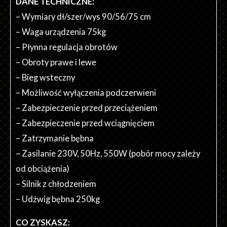
DANE TECHNICZNE:
– Wymiary dł/szer/wys 90/56/75 cm
– Waga urządzenia 75kg
– Płynna regulacja obrotów
– Obroty prawe i lewe
– Bieg wsteczny
– Możliwość wyłączenia podczerwieni
– Zabezpieczenie przed przeciążeniem
– Zabezpieczenie przed wciągnięciem
– Zatrzymanie bębna
– Zasilanie 230V, 50Hz, 550W (pobór mocy zależy
od obciążenia)
– Silnik z chłodzeniem
– Udźwig bębna 250kg
CO ZYSKASZ: