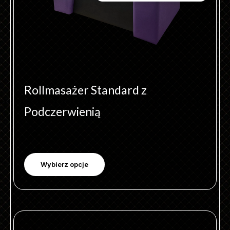
na
stronie
produktu
Rollmasażer Standard z
Podczerwienią
Wybierz opcje
Ten