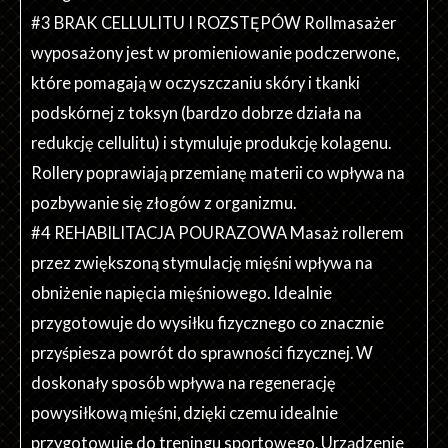
#3 BRAK CELLULITU I ROZSTĘPÓW Rollmasażer
wyposażony jest w promieniowanie podczerwone,
które pomagają w oczyszczaniu skóry i tkanki
podskórnej z toksyn (bardzo dobrze działa na
redukcję cellulitu) i stymuluje produkcję kolagenu.
Rollery poprawiają przemianę materii co wpływa na
pozbywanie się złogów z organizmu.
#4 REHABILITACJA POURAZOWA Masaż rollerem
przez zwiększoną stymulację mięśni wpływa na
obniżenie napięcia mięśniowego. Idealnie
przygotowuje do wysiłku fizycznego co znacznie
przyśpiesza powrót do sprawności fizycznej. W
doskonały sposób wpływa na regenerację
powysiłkową mięśni, dzięki czemu idealnie
przygotowuje do treningu sportowego. Urządzenie