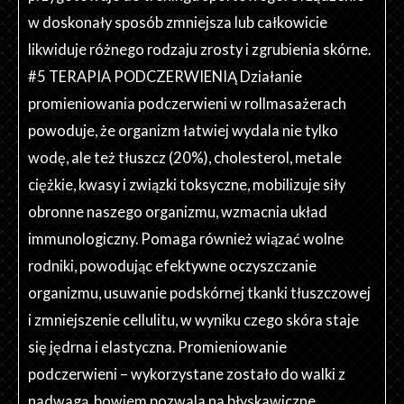
w doskonały sposób zmniejsza lub całkowicie
likwiduje różnego rodzaju zrosty i zgrubienia skórne.
#5 TERAPIA PODCZERWIENIĄ Działanie
promieniowania podczerwieni w rollmasażerach
powoduje, że organizm łatwiej wydala nie tylko
wodę, ale też tłuszcz (20%), cholesterol, metale
ciężkie, kwasy i związki toksyczne, mobilizuje siły
obronne naszego organizmu, wzmacnia układ
immunologiczny. Pomaga również wiązać wolne
rodniki, powodując efektywne oczyszczanie
organizmu, usuwanie podskórnej tkanki tłuszczowej
i zmniejszenie cellulitu, w wyniku czego skóra staje
się jędrna i elastyczna. Promieniowanie
podczerwieni – wykorzystane zostało do walki z
nadwagą, bowiem pozwala na błyskawiczne