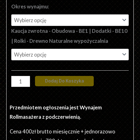
ilość
Okres wynajmu:
Rollmasażer
Standard
Kaucja zwrotna - Obudowa - BE1 | Dodatki - BE10
z
| Rolki - Drewno Naturalne wypożyczalnia
Podczerwienią
Dodaj Do Koszyka
Przedmiotem ogłoszenia jest Wynajem
Rollmasażera z podczerwienią.
Cena 400zł brutto miesięcznie + jednorazowo