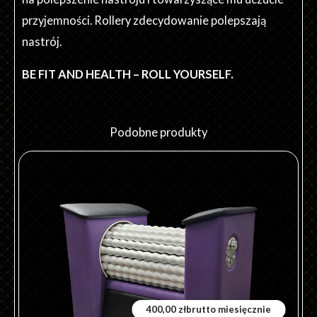
przyjemności. Rollery zdecydowanie polepszają
nastrój.
BE FIT AND HEALTH – ROLL YOURSELF.
Podobne produkty
Ten
produkt
ma
wiele
wariantów.
Opcje
można
wybrać
400,00
zł
brutto miesięcznie