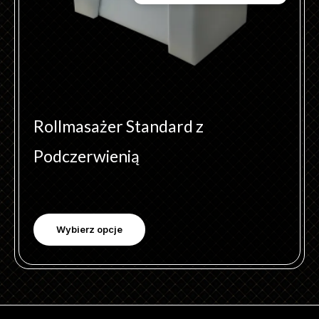
na
stronie
produktu
Rollmasażer Standard z
Podczerwienią
Wybierz opcje