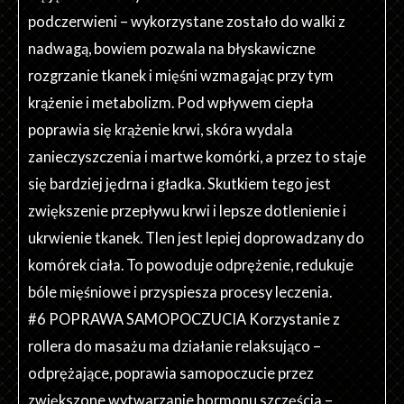
podczerwieni – wykorzystane zostało do walki z
nadwagą, bowiem pozwala na błyskawiczne
rozgrzanie tkanek i mięśni wzmagając przy tym
krążenie i metabolizm. Pod wpływem ciepła
poprawia się krążenie krwi, skóra wydala
zanieczyszczenia i martwe komórki, a przez to staje
się bardziej jędrna i gładka. Skutkiem tego jest
zwiększenie przepływu krwi i lepsze dotlenienie i
ukrwienie tkanek. Tlen jest lepiej doprowadzany do
komórek ciała. To powoduje odprężenie, redukuje
bóle mięśniowe i przyspiesza procesy leczenia.
#6 POPRAWA SAMOPOCZUCIA Korzystanie z
rollera do masażu ma działanie relaksująco –
odprężające, poprawia samopoczucie przez
zwiększone wytwarzanie hormonu szczęścia –