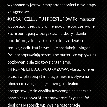
wyposażony jest w lampy podczerwieni oraz lampy
kolagenowe.
#3 BRAK CELLULITU I ROZSTĘPÓW Rollmasażer
wyposażony jest w promieniowanie podczerwone,
które pomagają w oczyszczaniu skóry i tkanki
podskórnej z toksyn (bardzo dobrze działa na
redukcję cellulitu) i stymuluje produkcję kolagenu.
Rollery poprawiają przemianę materii co wpływa na
pozbywanie się złogów z organizmu.
#4 REHABILITACJA POURAZOWA Masaż rollerem
przez zwiększoną stymulację mięśni wpływa na
obniżenie napięcia mięśniowego. Idealnie
przygotowuje do wysiłku fizycznego co znacznie
przyśpiesza powrót do sprawności fizycznej. W
doskonały sposób wpływa na regenerację