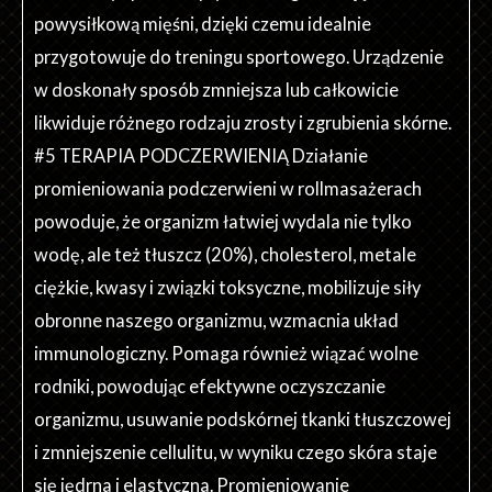
powysiłkową mięśni, dzięki czemu idealnie
przygotowuje do treningu sportowego. Urządzenie
w doskonały sposób zmniejsza lub całkowicie
likwiduje różnego rodzaju zrosty i zgrubienia skórne.
#5 TERAPIA PODCZERWIENIĄ Działanie
promieniowania podczerwieni w rollmasażerach
powoduje, że organizm łatwiej wydala nie tylko
wodę, ale też tłuszcz (20%), cholesterol, metale
ciężkie, kwasy i związki toksyczne, mobilizuje siły
obronne naszego organizmu, wzmacnia układ
immunologiczny. Pomaga również wiązać wolne
rodniki, powodując efektywne oczyszczanie
organizmu, usuwanie podskórnej tkanki tłuszczowej
i zmniejszenie cellulitu, w wyniku czego skóra staje
się jędrna i elastyczna. Promieniowanie