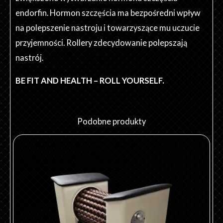
endorfin. Hormon szczęścia ma bezpośredni wpływ
na polepszenie nastroju i towarzyszące mu uczucie
przyjemności. Rollery zdecydowanie polepszają
nastrój.
BE FIT AND HEALTH – ROLL YOURSELF.
Podobne produkty
Ten
produkt
ma
wiele
wariantów.
Opcje