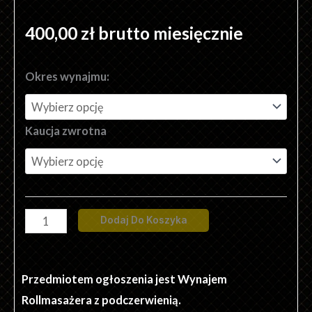
400,00
zł
brutto miesięcznie
ilość
Okres wynajmu:
Rollmasażer
Standard
Kaucja zwrotna
z
Podczerwienią
Dodaj Do Koszyka
Przedmiotem ogłoszenia jest Wynajem
Rollmasażera z podczerwienią.