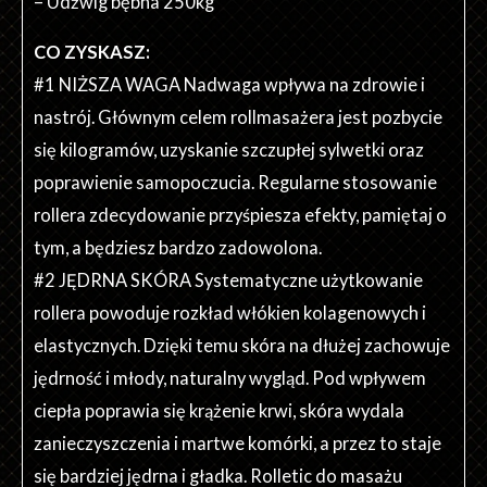
– Udźwig bębna 250kg
CO ZYSKASZ:
#1 NIŻSZA WAGA Nadwaga wpływa na zdrowie i
nastrój. Głównym celem rollmasażera jest pozbycie
się kilogramów, uzyskanie szczupłej sylwetki oraz
poprawienie samopoczucia. Regularne stosowanie
rollera zdecydowanie przyśpiesza efekty, pamiętaj o
tym, a będziesz bardzo zadowolona.
#2 JĘDRNA SKÓRA Systematyczne użytkowanie
rollera powoduje rozkład włókien kolagenowych i
elastycznych. Dzięki temu skóra na dłużej zachowuje
jędrność i młody, naturalny wygląd. Pod wpływem
ciepła poprawia się krążenie krwi, skóra wydala
zanieczyszczenia i martwe komórki, a przez to staje
się bardziej jędrna i gładka. Rolletic do masażu