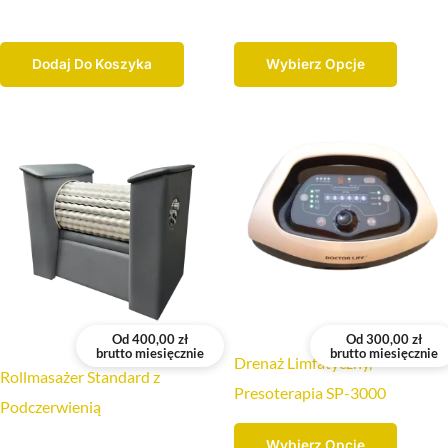
produk
Dodaj Do Koszyka
Wybierz Opcje
Ten
Ten
produkt
produk
ma
ma
wiele
wiele
wariantów.
warian
Opcje
Opcje
można
można
Od
400,00
zł
Od
300,00
zł
brutto miesięcznie
brutto miesięcznie
wybrać
wybrać
Drenaż Limfatyczny,
Rollmasażer Standard z
na
na
Presoterapia SP-3000
Podczerwienią
stronie
stronie
Wybierz Opcje