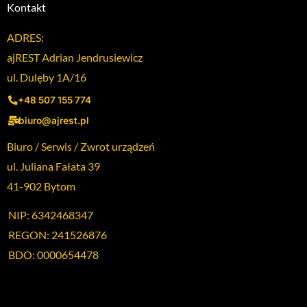
Kontakt
ADRES:
ajREST Adrian Jendrusiewicz
ul. Dulęby 1A/16
+48 507 155 774
biuro@ajrest.pl
Biuro / Serwis / Zwrot urządzeń
ul. Juliana Fałata 39
41-902 Bytom
NIP: 6342468347
REGON: 241526876
BDO: 0000654478