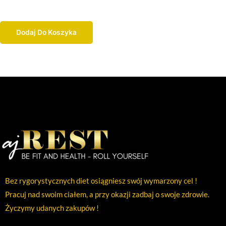
Dodaj Do Koszyka
Bez rygorystycznych diet osiągniesz swój wymarzony cel !
Pracuj nad swoim ciałem, a przy okazji zadbaj o swoje zdrowie.
Życzymy udanych zakupów !