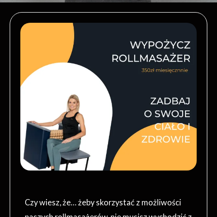
Czy wiesz, że… żeby skorzystać z możliwości
naszych rollmasażerów, nie musisz wychodzić z