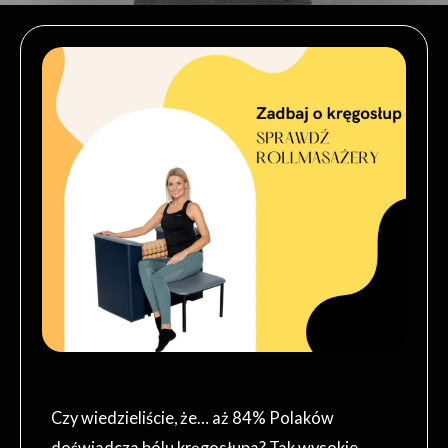
Czy wiedzieliście, że… aż 84% Polaków
doświadcza bólu kręgosłupa? Tak wysokie