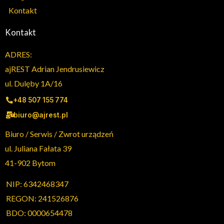
Kontakt
Kontakt
ADRES:
ajREST Adrian Jendrusiewicz
ul. Dulęby 1A/16
+48 507 155 774
biuro@ajrest.pl
Biuro / Serwis / Zwrot urządzeń
ul. Juliana Fałata 39
41-902 Bytom
NIP: 6342468347
REGON: 241526876
BDO: 0000654478