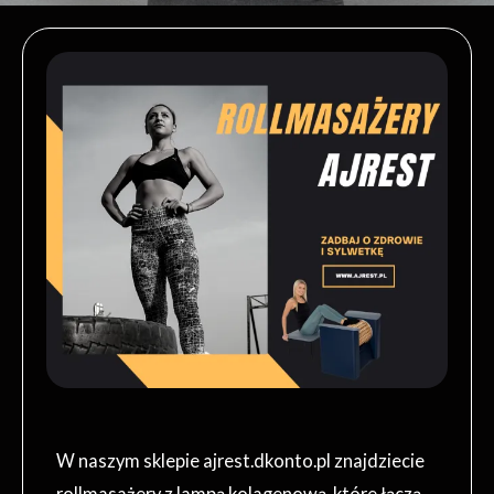
W naszym sklepie ajrest.dkonto.pl znajdziecie
rollmasażery z lampą kolagenową, które łączą