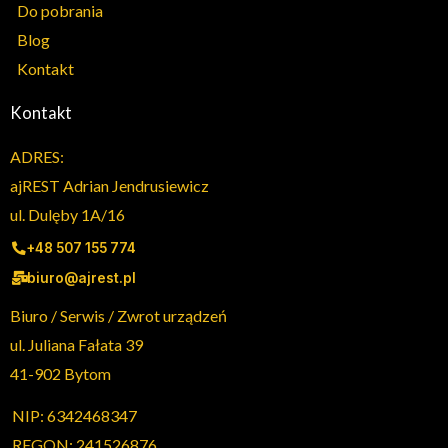
Do pobrania
Blog
Kontakt
Kontakt
ADRES:
ajREST Adrian Jendrusiewicz
ul. Dulęby 1A/16
+48 507 155 774
biuro@ajrest.pl
Biuro / Serwis / Zwrot urządzeń
ul. Juliana Fałata 39
41-902 Bytom
NIP: 6342468347
REGON: 241526876