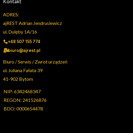
Kontakt
ADRES:
ajREST Adrian Jendrusiewicz
ul. Dulęby 1A/16
+48 507 155 774
biuro@ajrest.pl
Biuro / Serwis / Zwrot urządzeń
ul. Juliana Fałata 39
41-902 Bytom
NIP: 6342468347
REGON: 241526876
BDO: 0000654478