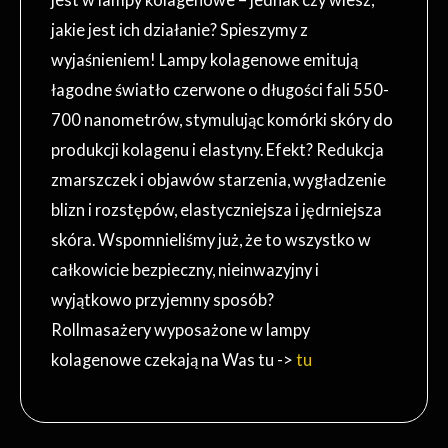
jakie jest ich działanie? Spieszymy z
wyjaśnieniem! Lampy kolagenowe emitują
łagodne światło czerwone o długości fali 550-
700 nanometrów, stymulując komórki skóry do
produkcji kolagenu i elastyny. Efekt? Redukcja
zmarszczek i objawów starzenia, wygładzenie
blizn i rozstępów, elastyczniejsza i jędrniejsza
skóra. Wspomnieliśmy już, że to wszystko w
całkowicie bezpieczny, nieinwazyjny i
wyjątkowo przyjemny sposób?
Rollmasażery wyposażone w lampy
kolagenowe czekają na Was tu ->
tu