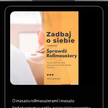
O masażu rollmasażerami i masażu
limfatycznym w ogóle, najczęściej wspomina