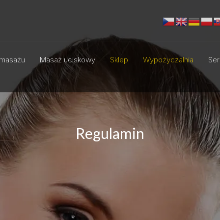
masażu
Masaż uciskowy
Sklep
Wypożyczalnia
Ser
Regulamin