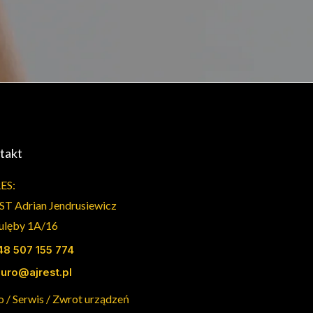
takt
ES:
ST Adrian Jendrusiewicz
Dulęby 1A/16
48 507 155 774
iuro@ajrest.pl
o / Serwis / Zwrot urządzeń