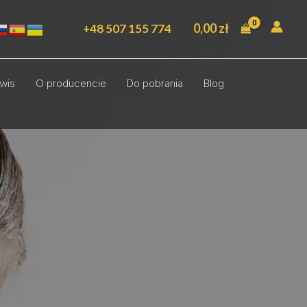
0,00
zł
+48 507 155 774
wis
O producencie
Do pobrania
Blog