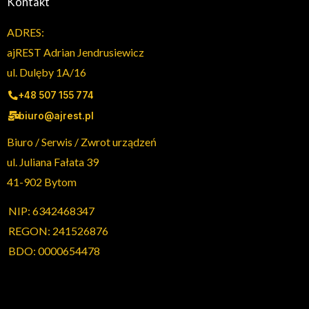
Kontakt
ADRES:
ajREST Adrian Jendrusiewicz
ul. Dulęby 1A/16
+48 507 155 774
biuro@ajrest.pl
Biuro / Serwis / Zwrot urządzeń
ul. Juliana Fałata 39
41-902 Bytom
NIP: 6342468347
REGON: 241526876
BDO: 0000654478