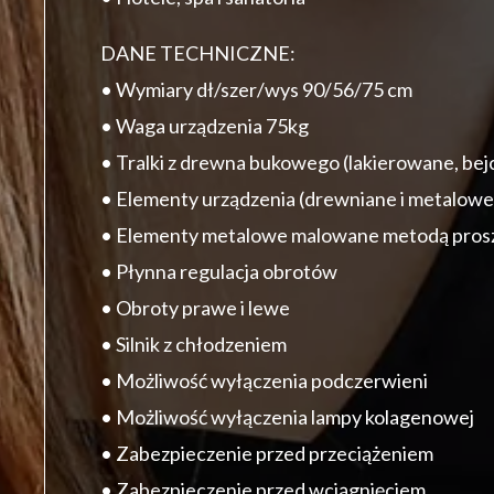
DANE TECHNICZNE:
• Wymiary dł/szer/wys 90/56/75 cm
• Waga urządzenia 75kg
• Tralki z drewna bukowego (lakierowane, be
• Elementy urządzenia (drewniane i metalo
• Elementy metalowe malowane metodą pro
• Płynna regulacja obrotów
• Obroty prawe i lewe
• Silnik z chłodzeniem
• Możliwość wyłączenia podczerwieni
• Możliwość wyłączenia lampy kolagenowej
• Zabezpieczenie przed przeciążeniem
• Zabezpieczenie przed wciągnięciem