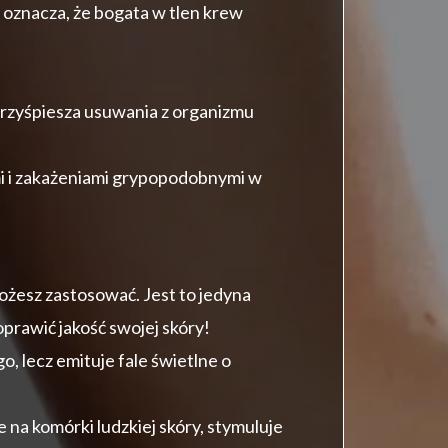
 oznacza, że bogata w tlen krew
przyśpiesza usuwania z organizmu
i i zakażeniami grypopodobnymi w
ożesz zastosować. Jest to jedyna
oprawić jakość swojej skóry!
, lecz emituje fale świetlne o
 na komórki ludzkiej skóry, stymuluje