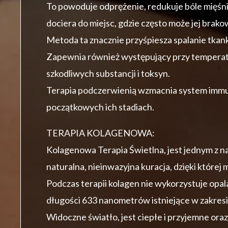
To powoduje odprężenie, redukuje bóle mięśnio
dociera do miejsc, gdzie często może jej brako
Metoda ta znacznie przyśpiesza spalanie tkanki
Zapewnia również występujący przy temperatu
szkodliwych substancji i toksyn.
Terapia podczerwienią wzmacnia system immun
początkowych ich stadiach.
TERAPIA KOLAGENOWA:
Kolagenowa Terapia Świetlna, jest jednym z n
naturalna, nieinwazyjna kuracja, dzięki której
Podczas terapii kolagen nie wykorzystuje opal
długości 633 nanometrów istniejące w zakresi
Widoczne światło, jest ciepłe i przyjemne oraz