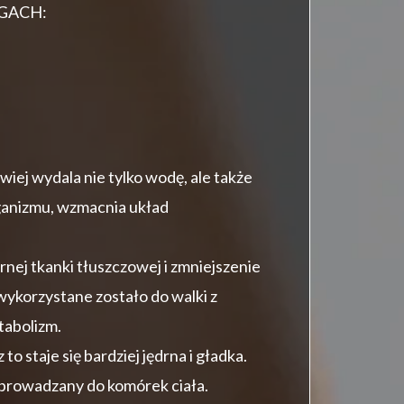
AGACH:
ej wydala nie tylko wodę, ale także
organizmu, wzmacnia układ
ej tkanki tłuszczowej i zmniejszenie
wykorzystane zostało do walki z
tabolizm.
 staje się bardziej jędrna i gładka.
doprowadzany do komórek ciała.