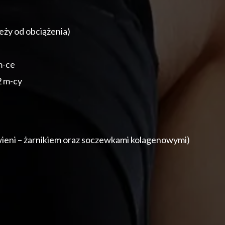
eży od obciążenia)
m-ce
2 m-cy
ieni – żarnikiem oraz soczewkami kolagenowymi)