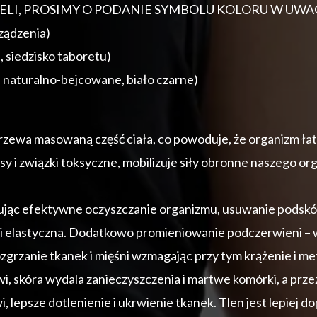
BELI, PROSIMY O PODANIE SYMBOLU KOLORU W UW
ządzenia)
siedzisko taboretu)
, naturalno-bejcowane, biało czarne)
ewa masowaną część ciała, co powoduje, że organizm łatwi
asy i związki toksyczne, mobilizuje siły obronne naszego 
jąc efektywne oczyszczanie organizmu, usuwanie podskórn
rna i elastyczna. Dodatkowo promieniowanie podczerwieni – 
rzanie tkanek i mięśni wzmagając przy tym krążenie i me
 skóra wydala zanieczyszczenia i martwe komórki, a przez to
, lepsze dotlenienie i ukrwienie tkanek. Tlen jest lepiej 