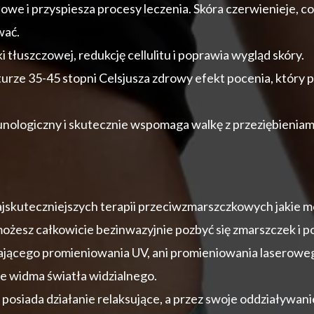
we i przyspiesza procesy leczenia. Skóra czerwienieje, co
wać.
 tłuszczowej, redukcję cellulitu i poprawia wygląd skóry.
rze 35-45 stopni Celsjusza zdrowy efekt pocenia, który 
ologiczny i skutecznie wspomaga walkę z przeziębieniam
ajskuteczniejszych terapii przeciwzmarszczkowych jakie m
 możesz całkowicie bezinwazyjnie pozbyć się zmarszczek i p
ającego promieniowania UV, ani promieniowania laserowego
e widma światła widzialnego.
 posiada działanie relaksujące, a przez swoje oddziaływanie