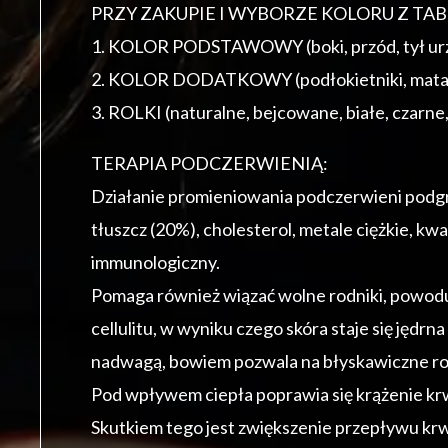
PRZY ZAKUPIE I WYBORZE KOLORU Z TA
1. KOLOR PODSTAWOWY (boki, przód, tył ur
2. KOLOR DODATKOWY (podłokietniki, mata, 
3. ROLKI (naturalne, bejcowane, białe, czarne
TERAPIA PODCZERWIENIĄ:
Działanie promieniowania podczerwieni podgrz
tłuszcz (20%), cholesterol, metale ciężkie, kw
immunologiczny.
Pomaga również wiązać wolne rodniki, powodu
cellulitu, w wyniku czego skóra staje się jęd
nadwagą, bowiem pozwala na błyskawiczne rozg
Pod wpływem ciepła poprawia się krążenie krwi,
Skutkiem tego jest zwiększenie przepływu krwi