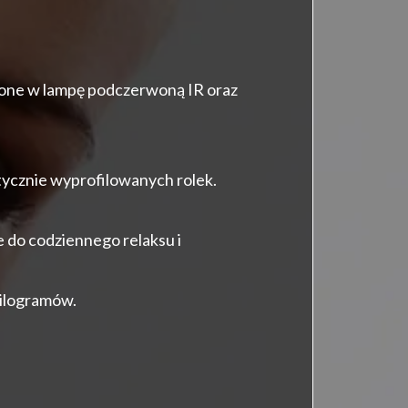
one w lampę podczerwoną IR oraz
ycznie wyprofilowanych rolek.
e do codziennego relaksu i
kilogramów.