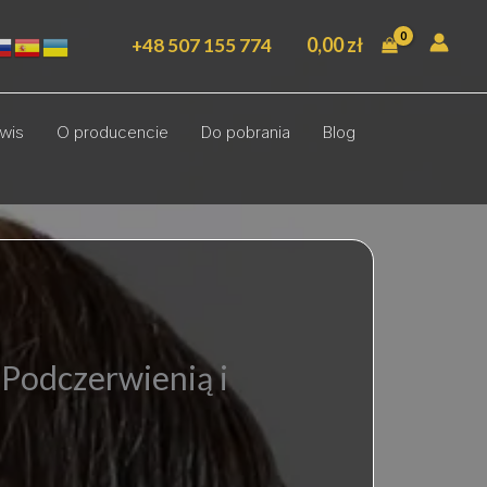
0,00
zł
+48 507 155 774
wis
O producencie
Do pobrania
Blog
 Podczerwienią i