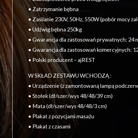
• Zatrzymanie bębna
• Zasilanie 230V, 50Hz, 550W (pobór mocy zal
• Udźwig bębna 250kg
• Gwarancja dla zastosowań prywatnych: 24 
• Gwarancja dla zastosowań komercyjnych: 1
• Polski producent – ajREST
W SKŁAD ZESTAWU WCHODZĄ :
• Urządzenie (z zamontowaną lampą podczerw
• Stołek (dł/szer/wys 48/48/39 cm)
• Mata (dł/szer/wys 48/48/3 cm)
• Plakat z pozycjami masażu
• Plakat z czasami