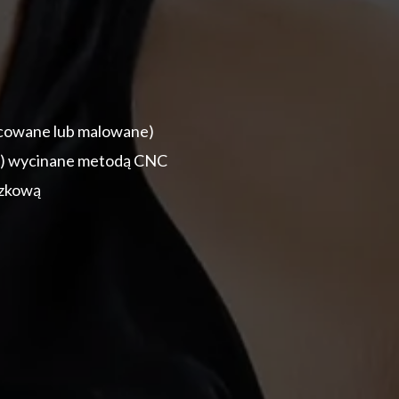
jcowane lub malowane)
we) wycinane metodą CNC
szkową