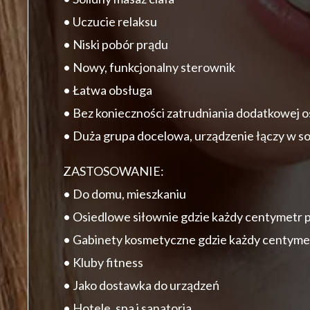
• Uczucie relaksu
• Niski pobór prądu
• Nowy, funkcjonalny sterownik
• Łatwa obsługa
• Bez konieczności zatrudniania dodatkowej o
• Duża grupa docelowa, urządzenie łączy w so
ZASTOSOWANIE:
• Do domu, mieszkaniu
• Osiedlowe siłownie gdzie każdy centymetr 
• Gabinety kosmetyczne gdzie każdy centyme
• Kluby fitness
• Jako dostawka do urządzeń
• Hotele, spa i sanatoria