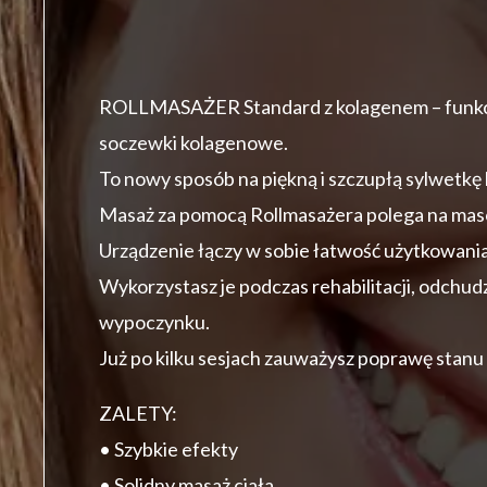
ROLLMASAŻER Standard z kolagenem – funkcj
soczewki kolagenowe.
To nowy sposób na piękną i szczupłą sylwetkę
Masaż za pomocą Rollmasażera polega na maso
Urządzenie łączy w sobie łatwość użytkowania
Wykorzystasz je podczas rehabilitacji, odchud
wypoczynku.
Już po kilku sesjach zauważysz poprawę stanu
ZALETY:
• Szybkie efekty
• Solidny masaż ciała