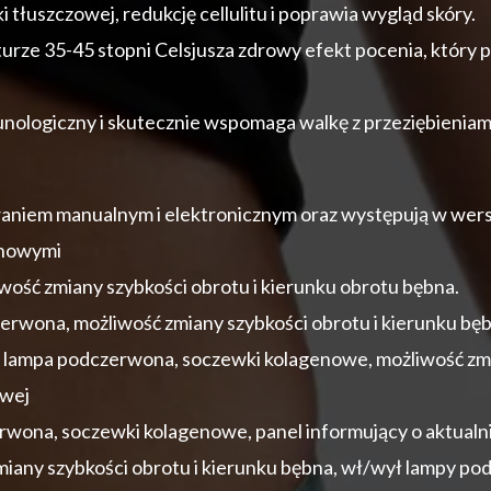
 tłuszczowej, redukcję cellulitu i poprawia wygląd skóry.
rze 35-45 stopni Celsjusza zdrowy efekt pocenia, który 
ologiczny i skutecznie wspomaga walkę z przeziębieniam
aniem manualnym i elektronicznym oraz występują w wersj
enowymi
wość zmiany szybkości obrotu i kierunku obrotu bębna.
erwona, możliwość zmiany szybkości obrotu i kierunku bęb
 lampa podczerwona, soczewki kolagenowe, możliwość zmia
owej
rwona, soczewki kolagenowe, panel informujący o aktualn
miany szybkości obrotu i kierunku bębna, wł/wył lampy p