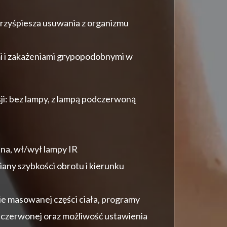
przyśpiesza usuwania z organizmu
i i zakażeniami grypopodobnymi w
i: bez lampy, z lampą podczerwoną
na, wł/wył lampy IR
ny szybkości obrotu i kierunku
ie masowanej części ciała, programy
odczerwonej oraz możliwość ustawienia