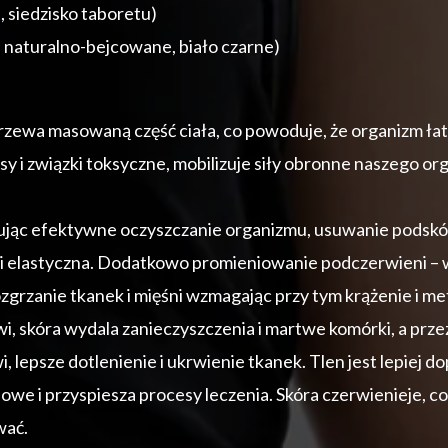
siedzisko taboretu)
, naturalno-bejcowane, biało czarne)
ewa masowaną część ciała, co powoduje, że organizm łatwi
asy i związki toksyczne, mobilizuje siły obronne naszego 
jąc efektywne oczyszczanie organizmu, usuwanie podskórn
rna i elastyczna. Dodatkowo promieniowanie podczerwieni – 
rzanie tkanek i mięśni wzmagając przy tym krążenie i me
 skóra wydala zanieczyszczenia i martwe komórki, a przez to
, lepsze dotlenienie i ukrwienie tkanek. Tlen jest lepiej 
we i przyspiesza procesy leczenia. Skóra czerwienieje, co
wać.