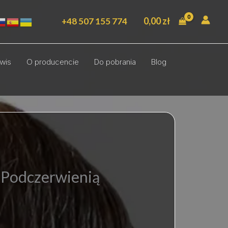
0,00
zł
+48 507 155 774
wis
O producencie
Do pobrania
Blog
 Podczerwienią