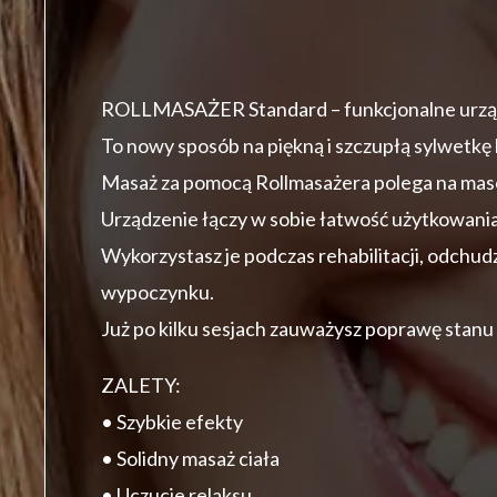
ROLLMASAŻER Standard – funkcjonalne urzą
To nowy sposób na piękną i szczupłą sylwetkę
Masaż za pomocą Rollmasażera polega na maso
Urządzenie łączy w sobie łatwość użytkowania
Wykorzystasz je podczas rehabilitacji, odchud
wypoczynku.
Już po kilku sesjach zauważysz poprawę stanu
ZALETY:
• Szybkie efekty
• Solidny masaż ciała
• Uczucie relaksu