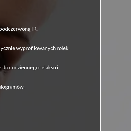
podczerwoną IR.
ycznie wyprofilowanych rolek.
e do codziennego relaksu i
kilogramów.