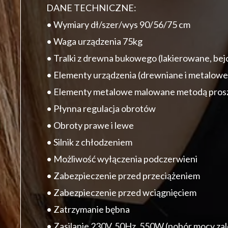
DANE TECHNICZNE:
• Wymiary dł/szer/wys 90/56/75 cm
• Waga urządzenia 75kg
• Tralki z drewna bukowego (lakierowane, be
• Elementy urządzenia (drewniane i metalo
• Elementy metalowe malowane metodą pro
• Płynna regulacja obrotów
• Obroty prawe i lewe
• Silnik z chłodzeniem
• Możliwość wyłączenia podczerwieni
• Zabezpieczenie przed przeciążeniem
• Zabezpieczenie przed wciągnięciem
• Zatrzymanie bębna
• Zasilanie 230V, 50Hz, 550W (pobór mocy zal