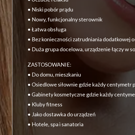
• Niski pobór prądu
• Nowy, funkcjonalny sterownik
• Łatwa obsługa
• Bez konieczności zatrudniania dodatkowej o
• Duża grupa docelowa, urządzenie łączy w so
ZASTOSOWANIE:
• Do domu, mieszkaniu
• Osiedlowe siłownie gdzie każdy centymetr 
• Gabinety kosmetyczne gdzie każdy centyme
• Kluby fitness
• Jako dostawka do urządzeń
• Hotele, spa i sanatoria