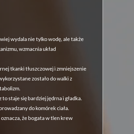
ej wydala nie tylko wodę, ale także
organizmu, wzmacnia układ
ej tkanki tłuszczowej i zmniejszenie
wykorzystane zostało do walki z
tabolizm.
 staje się bardziej jędrna i gładka.
doprowadzany do komórek ciała.
 oznacza, że bogata w tlen krew