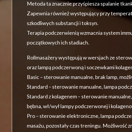
Metoda ta znacznie przyśpiesza spalanie tkanki
Zapewnia również występujący przy temperatu
szkodliwych substancji i toksyn.
Terapia podczerwienią wzmacnia system immun
początkowych ich stadiach.
Rollmasażery występują w wersjach ze sterow
oraz lampą podczerwoną i soczewkami kolag
Basic – sterowanie manualne, brak lamp, możli
Standard – sterowanie manualne, lampa podcz
Standard z kolagenem – sterowanie manualne,
bębna, wł/wył lampy podczerwonej i kolagen
Pro – sterowanie elektroniczne, lampa podcze
masażu, pozostały czas treningu. Możliwość z