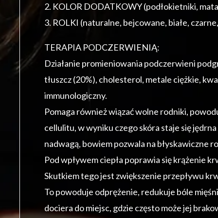
2. KOLOR DODATKOWY (podłokietniki, mata, 
3. ROLKI (naturalne, bejcowane, białe, czarne
TERAPIA PODCZERWIENIĄ:
Działanie promieniowania podczerwieni podgrz
tłuszcz (20%), cholesterol, metale ciężkie, kw
immunologiczny.
Pomaga również wiązać wolne rodniki, powodu
cellulitu, w wyniku czego skóra staje się jęd
nadwagą, bowiem pozwala na błyskawiczne rozg
Pod wpływem ciepła poprawia się krążenie krwi,
Skutkiem tego jest zwiększenie przepływu krwi
To powoduje odprężenie, redukuje bóle mięśnio
dociera do miejsc, gdzie często może jej brako