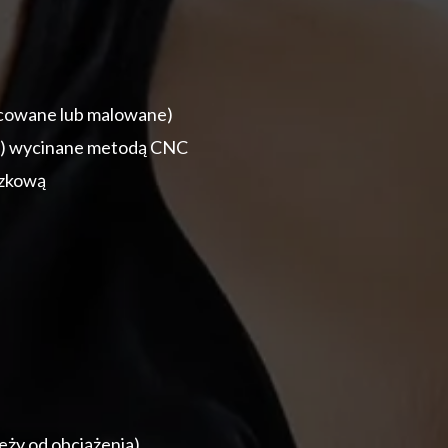
jcowane lub malowane)
we) wycinane metodą CNC
szkową
eży od obciążenia)