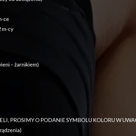
m-ce
2 m-cy
eni – żarnikiem)
BELI, PROSIMY O PODANIE SYMBOLU KOLORU W UW
ządzenia)