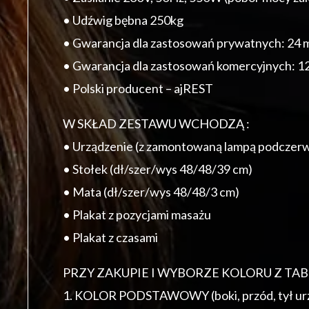
• Udźwig bębna 250kg
• Gwarancja dla zastosowań prywatnych: 24 
• Gwarancja dla zastosowań komercyjnych: 1
• Polski producent – ajREST
W SKŁAD ZESTAWU WCHODZĄ :
• Urządzenie (z zamontowaną lampą podczerwi
• Stołek (dł/szer/wys 48/48/39 cm)
• Mata (dł/szer/wys 48/48/3 cm)
• Plakat z pozycjami masażu
• Plakat z czasami
PRZY ZAKUPIE I WYBORZE KOLORU Z TA
1. KOLOR PODSTAWOWY (boki, przód, tył ur