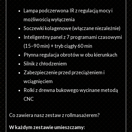
Lampa podczerwona IR z regulacją mocy i
możliwością wyłączenia
Soczewki kolagenowe (włączane niezależnie)
Inteligentny panel z 7 programami czasowymi
(15–90 min) + tryb ciągły 60 min
Płynna regulacja obrotów w obu kierunkach
Silnik z chłodzeniem
Zabezpieczenie przed przeciążeniem i
wciągnięciem
Rolki z drewna bukowego wycinane metodą
CNC
Co zawiera nasz zestaw z rollmasażerem?
W każdym zestawie umieszczamy: