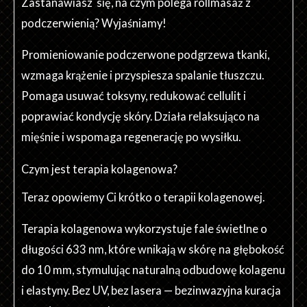
Zastanawiasz się, na czym polega rollmasaż z
podczerwienią? Wyjaśniamy!
Promieniowanie podczerwone podgrzewa tkanki,
wzmaga krążenie i przyspiesza spalanie tłuszczu.
Pomaga usuwać toksyny, redukować cellulit i
poprawiać kondycję skóry. Działa relaksująco na
mięśnie i wspomaga regenerację po wysiłku.
Czym jest terapia kolagenowa?
Teraz opowiemy Ci krótko o terapii kolagenowej.
Terapia kolagenowa wykorzystuje fale świetlne o
długości 633 nm, które wnikają w skórę na głębokość
do 10 mm, stymulując naturalną odbudowę kolagenu
i elastyny. Bez UV, bez lasera — bezinwazyjna kuracja