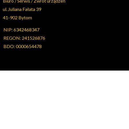
Biuro / Serwis / Zwrot urządzeń
ul. Juliana Fałata 39
41-902 Bytom
NIP: 6342468347
REGON: 241526876
BDO: 0000654478