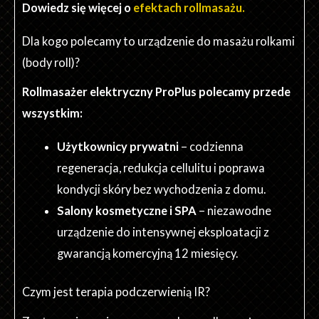
Dowiedz się więcej o
efektach rollmasażu.
Dla kogo polecamy to urządzenie do masażu rolkami
(body roll)?
Rollmasażer elektryczny ProPlus polecamy przede
wszystkim:
Użytkownicy prywatni
– codzienna
regeneracja, redukcja cellulitu i poprawa
kondycji skóry bez wychodzenia z domu.
Salony kosmetyczne i SPA
– niezawodne
urządzenie do intensywnej eksploatacji z
gwarancją komercyjną 12 miesięcy.
Czym jest terapia podczerwienią IR?