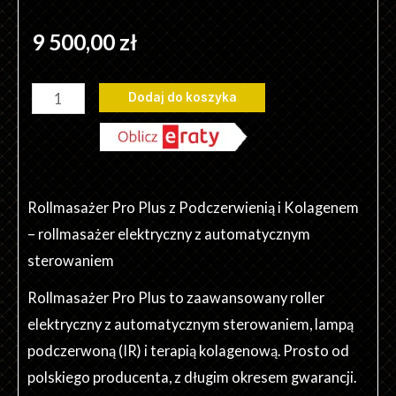
9 500,00
zł
ilość
Dodaj do koszyka
Rollmasażer
Pro
Plus
z
Rollmasażer Pro Plus z Podczerwienią i Kolagenem
Podczerwienią
– rollmasażer elektryczny z automatycznym
i
sterowaniem
Kolagenem
Rollmasażer Pro Plus to zaawansowany roller
elektryczny z automatycznym sterowaniem, lampą
podczerwoną (IR) i terapią kolagenową. Prosto od
polskiego producenta, z długim okresem gwarancji.