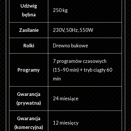
Udźwig
250 kg
bębna
Zasilanie
230V, 50Hz, 550W
Rolki
Drewno bukowe
7 programów czasowych
Programy
(15–90 min) + tryb ciągły 60
min
Gwarancja
24 miesiące
(prywatna)
Gwarancja
12 miesięcy
(komercyjna)