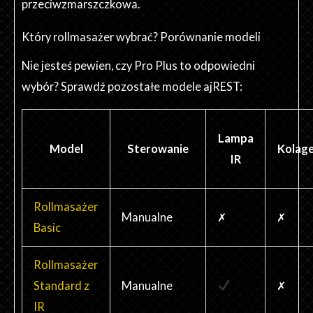
przeciwzmarszczkowa.
Który rollmasażer wybrać? Porównanie modeli
Nie jesteś pewien, czy Pro Plus to odpowiedni
wybór? Sprawdź pozostałe modele ajREST:
Lampa
Model
Sterowanie
Kolag
IR
Rollmasażer
Manualne
✗
✗
Basic
Rollmasażer
Standard z
Manualne
✗
IR