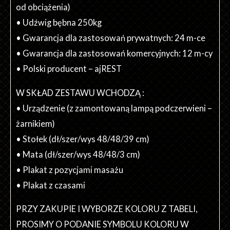
od obciążenia)
• Udźwig bębna 250kg
• Gwarancja dla zastosowań prywatnych: 24 m-ce
• Gwarancja dla zastosowań komercyjnych: 12 m-cy
• Polski producent – ajREST
W SKŁAD ZESTAWU WCHODZĄ :
• Urządzenie (z zamontowaną lampą podczerwieni –
żarnikiem)
• Stołek (dł/szer/wys 48/48/39 cm)
• Mata (dł/szer/wys 48/48/3 cm)
• Plakat z pozycjami masażu
• Plakat z czasami
PRZY ZAKUPIE I WYBORZE KOLORU Z TABELI,
PROSIMY O PODANIE SYMBOLU KOLORU W