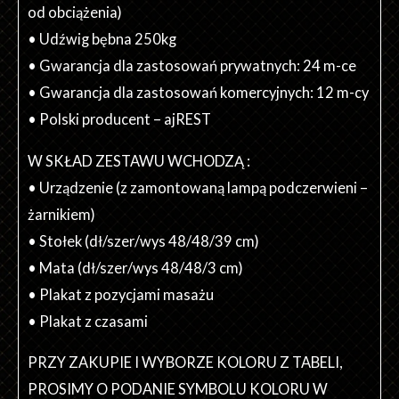
od obciążenia)
• Udźwig bębna 250kg
• Gwarancja dla zastosowań prywatnych: 24 m-ce
• Gwarancja dla zastosowań komercyjnych: 12 m-cy
• Polski producent – ajREST
W SKŁAD ZESTAWU WCHODZĄ :
• Urządzenie (z zamontowaną lampą podczerwieni –
żarnikiem)
• Stołek (dł/szer/wys 48/48/39 cm)
• Mata (dł/szer/wys 48/48/3 cm)
• Plakat z pozycjami masażu
• Plakat z czasami
PRZY ZAKUPIE I WYBORZE KOLORU Z TABELI,
PROSIMY O PODANIE SYMBOLU KOLORU W