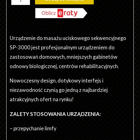
Drenaż
Limfatyczny,
Presoterapia
SP-
Urządzenie do masażu uciskowego sekwencyjnego
3000
SP-3000 jest profesjonalnym urządzeniem do
zastosowań domowych, mniejszych gabinetów
odnowy biologicznej, centrów rehabilitacyjnych.
Nowoczesny design, dotykowy interfejs i
niezawodność czynią go jedną z najbardziej
atrakcyjnych ofert na rynku!
ZALETY STOSOWANIA URZĄDZENIA:
– przepychanie limfy