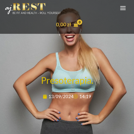
Przejdź
do
treści
0,00
zł
Presoterapia.
13/09/2024
14:19