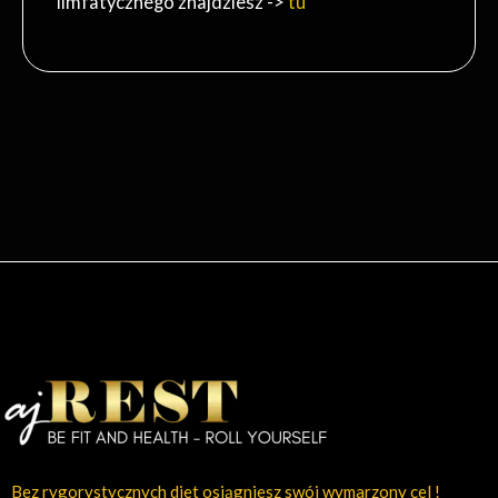
limfatycznego znajdziesz ->
tu
Bez rygorystycznych diet osiągniesz swój wymarzony cel !