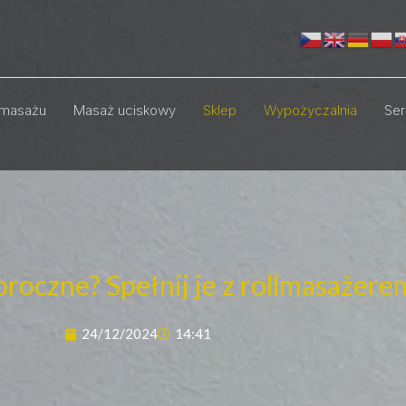
masażu
Masaż uciskowy
Sklep
Wypożyczalnia
Ser
oczne? Spełnij je z rollmasażere
24/12/2024
14:41