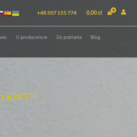
0,00
zł
+48 507 155 774
wis
O producencie
Do pobrania
Blog
m ajREST!