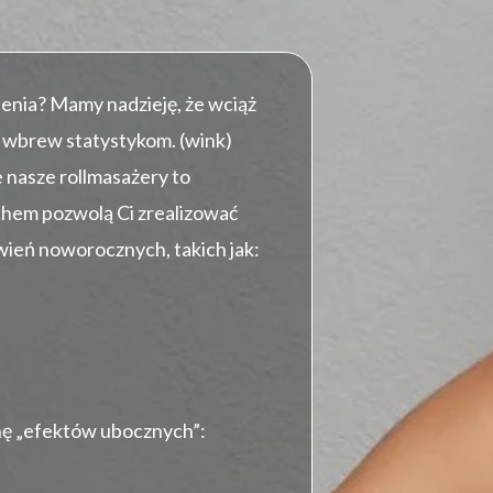
nia? Mamy nadzieję, że wciąż
i wbrew statystykom. (wink)
e nasze rollmasażery to
chem pozwolą Ci zrealizować
wień noworocznych, takich jak:
hę „efektów ubocznych”: