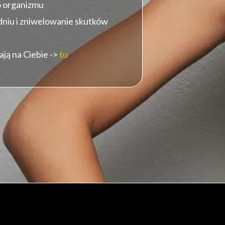
o organizmu
niu i zniwelowanie skutków
ją na Ciebie ->
tu