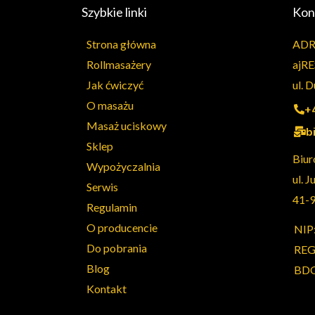
Szybkie linki
Kon
Strona główna
ADR
Rollmasażery
ajRE
Jak ćwiczyć
ul. 
O masażu
+
Masaż uciskowy
b
Sklep
Biur
Wypożyczalnia
ul. J
Serwis
41-
Regulamin
O producencie
NIP
Do pobrania
REG
Blog
BDO
Kontakt