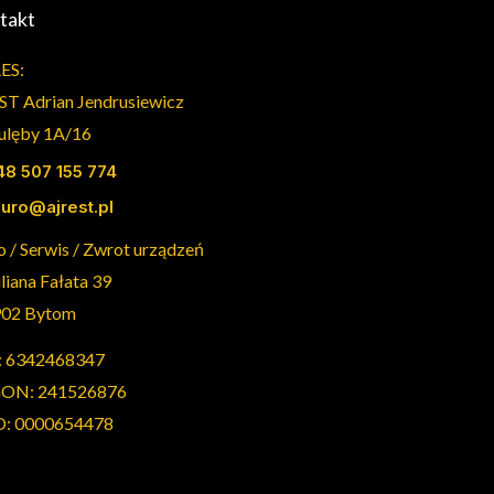
takt
ES:
ST Adrian Jendrusiewicz
Dulęby 1A/16
48 507 155 774
iuro@ajrest.pl
o / Serwis / Zwrot urządzeń
uliana Fałata 39
902 Bytom
: 6342468347
ON: 241526876
: 0000654478