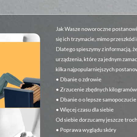
Jak Wasze noworoczne postanowie
się ich trzymacie, mimo przeszkód 
Dlatego spieszymy z informacją, ż
urządzenia, które za jednym zama
kilka najpopularniejszych postano
• Dbanie o zdrowie
• Zrzucenie zbędnych kilogramów
• Dbanie o o lepsze samopoczucie
• Więcej czasu dla siebie
Od siebie dorzucamy jeszcze troc
• Poprawa wyglądu skóry