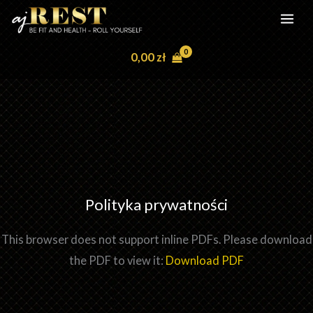
Przejdź
do
treści
0,00
zł
Polityka prywatności
This browser does not support inline PDFs. Please download
the PDF to view it:
Download PDF