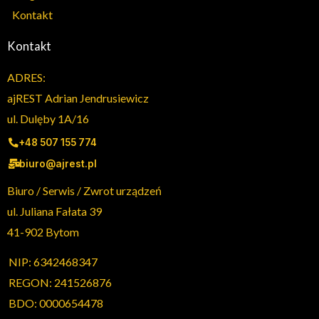
Kontakt
Kontakt
ADRES:
ajREST Adrian Jendrusiewicz
ul. Dulęby 1A/16
+48 507 155 774
biuro@ajrest.pl
Biuro / Serwis / Zwrot urządzeń
ul. Juliana Fałata 39
41-902 Bytom
NIP: 6342468347
REGON: 241526876
BDO: 0000654478