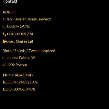
Kontakt
ADRES:
ajREST Adrian Jendrusiewicz
ul. Dulęby 1A/16
+48 507 155 774
biuro@ajrest.pl
Biuro / Serwis / Zwrot urządzeń
ul. Juliana Fałata 39
41-902 Bytom
NIP: 6342468347
REGON: 241526876
BDO: 0000654478