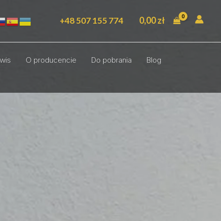
0,00
zł
+48 507 155 774
wis
O producencie
Do pobrania
Blog