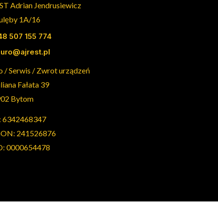
ST Adrian Jendrusiewicz
Dulęby 1A/16
48 507 155 774
iuro@ajrest.pl
o / Serwis / Zwrot urządzeń
uliana Fałata 39
902 Bytom
: 6342468347
ON: 241526876
: 0000654478