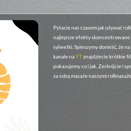
Pytacie nas czasem jak używać rol
najlepsze efekty skoncentrowane 
sylwetki. Spieszymy donieść, że na
kanale na
YT
znajdziecie krótkie f
pokazujemy co i jak. Zerknijcie i s
za sobą masaże naszymi rollmasaż