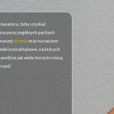
lmasażera, żeby uzyskać
na poszczególnych partiach
 naszej
stronie
oraz na naszym
ilmiki instruktażowe, na których
prawdźcie jak wiele korzyści niosą
erami!