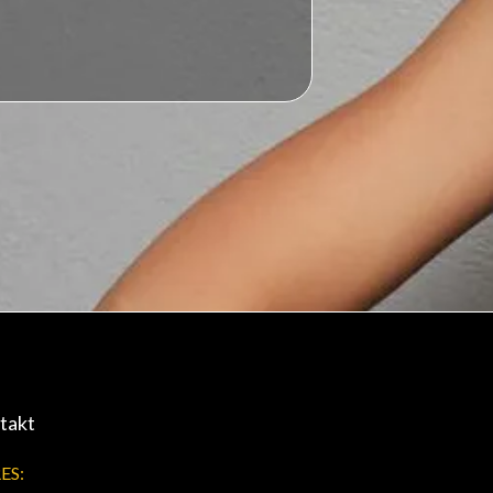
takt
ES: