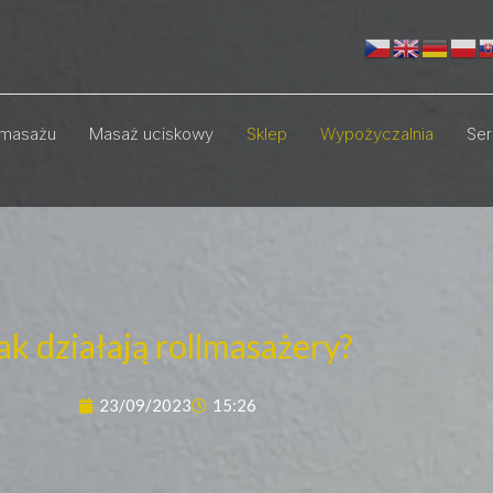
masażu
Masaż uciskowy
Sklep
Wypożyczalnia
Ser
ak działają rollmasażery?
23/09/2023
15:26