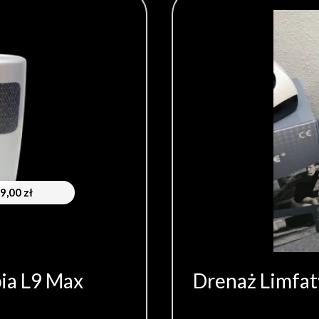
99,00
zł
pia L9 Max
Drenaż Limfat