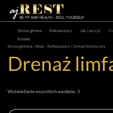
Przejdź
do
treści
Strona główna
Rollmasażery
Jak ćwiczyć
O 
Kontakt
Strona główna
/
Sklep - Rollmasażery
/ Drenaż limfatyczny
Drenaż limf
Wyświetlanie wszystkich wyników: 3