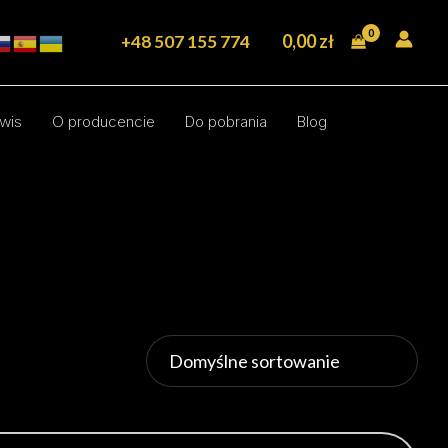
0,00
zł
+48 507 155 774
wis
O producencie
Do pobrania
Blog