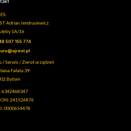
takt
ES:
ST Adrian Jendrusiewicz
Dulęby 1A/16
48 507 155 774
iuro@ajrest.pl
o / Serwis / Zwrot urządzeń
uliana Fałata 39
902 Bytom
: 6342468347
ON: 241526876
: 0000654478