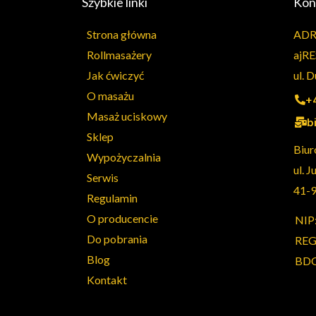
Szybkie linki
Kon
Strona główna
ADR
Rollmasażery
ajRE
Jak ćwiczyć
ul. 
O masażu
+
Masaż uciskowy
b
Sklep
Biur
Wypożyczalnia
ul. J
Serwis
41-
Regulamin
O producencie
NIP
Do pobrania
REG
Blog
BDO
Kontakt