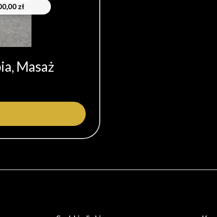
00,00
zł
ia, Masaż